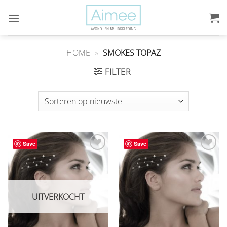
Ga
naar
inhoud
HOME
»
SMOKES TOPAZ
FILTER
Save
Save
Aan
Aan
verlanglijst
verlanglijst
toevoegen
toevoegen
UITVERKOCHT