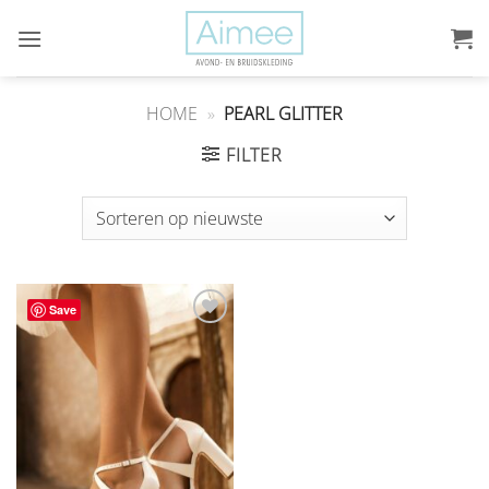
Ga
naar
inhoud
HOME
»
PEARL GLITTER
FILTER
Save
Aan
verlanglijst
toevoegen