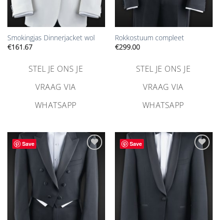
Smokingjas Dinnerjacket wol
Rokkostuum compleet
€
161.67
€
299.00
STEL JE ONS JE
STEL JE ONS JE
VRAAG VIA
VRAAG VIA
WHATSAPP
WHATSAPP
Save
Save
Aan
Aan
verlanglijst
verlanglijst
toevoegen
toevoegen