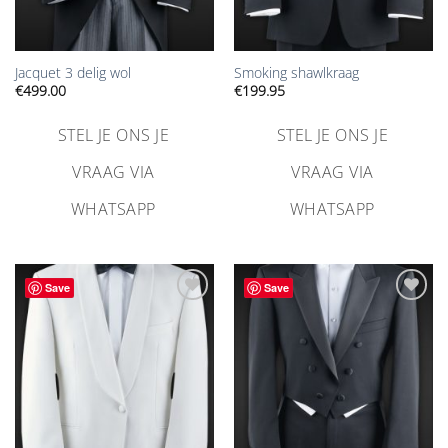
Jacquet 3 delig wol
Smoking shawlkraag
€
499.00
€
199.95
STEL JE ONS JE
STEL JE ONS JE
VRAAG VIA
VRAAG VIA
WHATSAPP
WHATSAPP
Save
Save
Aan
Aan
verlanglijst
verlanglijst
toevoegen
toevoegen