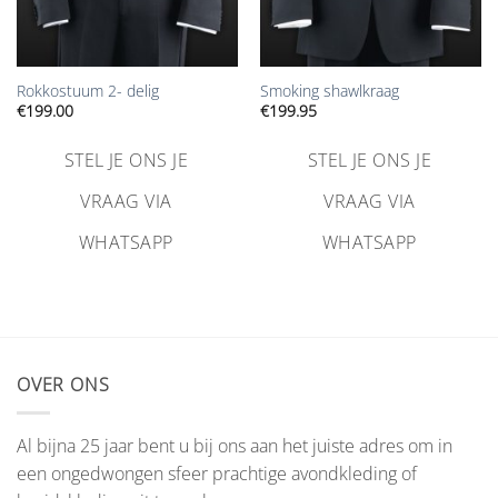
Rokkostuum 2- delig
Smoking shawlkraag
€
199.00
€
199.95
STEL JE ONS JE
STEL JE ONS JE
VRAAG VIA
VRAAG VIA
WHATSAPP
WHATSAPP
OVER ONS
Al bijna 25 jaar bent u bij ons aan het juiste adres om in
een ongedwongen sfeer prachtige avondkleding of