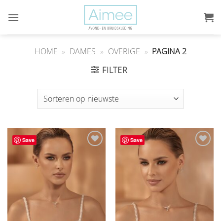
Ga
naar
inhoud
HOME
»
DAMES
»
OVERIGE
»
PAGINA 2
FILTER
Save
Save
Aan
Aan
verlanglijst
verlanglijst
toevoegen
toevoegen