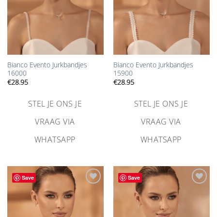
Bianco Evento Jurkbandjes
Bianco Evento Jurkbandjes
16000
15900
€
28.95
€
28.95
STEL JE ONS JE
STEL JE ONS JE
VRAAG VIA
VRAAG VIA
WHATSAPP
WHATSAPP
Save
Save
Aan
Aan
verlanglijst
verlanglijst
toevoegen
toevoegen