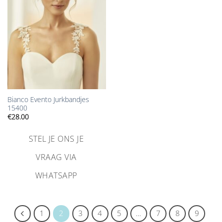
verlanglijst
toevoegen
Bianco Evento Jurkbandjes
15400
€
28.00
STEL JE ONS JE
VRAAG VIA
WHATSAPP
1
2
3
4
5
…
7
8
9