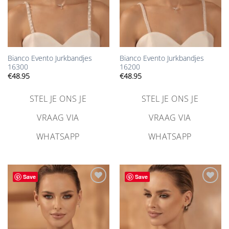
Bianco Evento Jurkbandjes
Bianco Evento Jurkbandjes
16300
16200
€
48.95
€
48.95
STEL JE ONS JE
STEL JE ONS JE
VRAAG VIA
VRAAG VIA
WHATSAPP
WHATSAPP
Save
Save
Aan
Aan
verlanglijst
verlanglijst
toevoegen
toevoegen