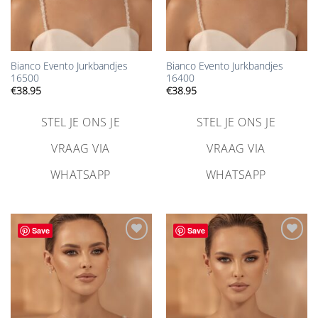
Bianco Evento Jurkbandjes
Bianco Evento Jurkbandjes
16500
16400
€
38.95
€
38.95
STEL JE ONS JE
STEL JE ONS JE
VRAAG VIA
VRAAG VIA
WHATSAPP
WHATSAPP
Save
Save
Aan
Aan
verlanglijst
verlanglijst
toevoegen
toevoegen