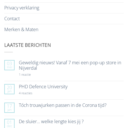
Privacy verklaring
Contact
Merken & Maten
LAATSTE BERICHTEN
Geweldig nieuws! Vanaf 7 mei een pop-up store in
03
mei
Nijverdal
op
1 reactie
Geweldig
nieuws!
Vanaf
PHD Defence University
20
7
jan
mei
op
4 reacties
een
PHD
pop-
Defence
up
University
Tóch trouwjurken passen in de Corona tijd?
17
store
jan
Geen
in
reacties
Nijverdal
op
De sluier… welke lengte kies jij ?
01
Tóch
dec
trouwjurken
Geen