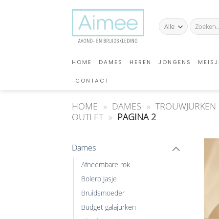
Ga
naar
Zoeken
inhoud
naar:
HOME
DAMES
HEREN
JONGENS
MEISJ
CONTACT
HOME
»
DAMES
»
TROUWJURKEN
OUTLET
»
PAGINA 2
Dames
Afneembare rok
Bolero Jasje
Bruidsmoeder
Budget galajurken