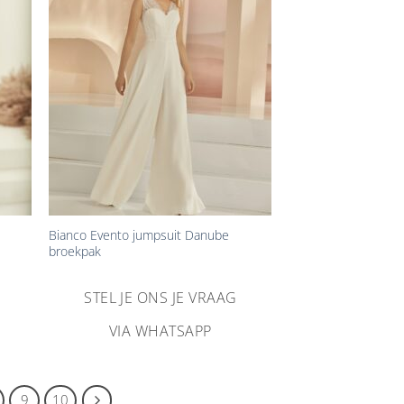
ijst
verlanglijst
gen
toevoegen
+
Bianco Evento jumpsuit Danube
broekpak
STEL JE ONS JE VRAAG
VIA WHATSAPP
9
10