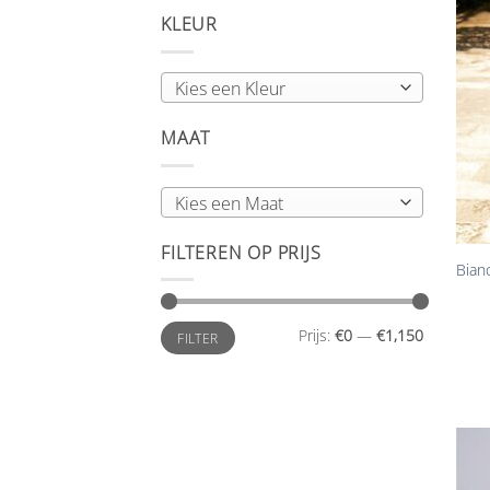
KLEUR
Kies een Kleur
MAAT
Kies een Maat
+
FILTEREN OP PRIJS
Bian
Min.
Max.
Prijs:
€0
—
€1,150
FILTER
prijs
prijs