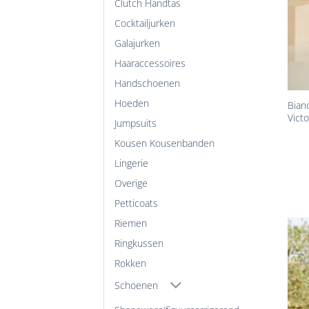
Clutch Handtas
Cocktailjurken
Galajurken
Haaraccessoires
+
Handschoenen
Hoeden
Bian
Victo
Jumpsuits
Kousen Kousenbanden
Lingerie
Overige
Petticoats
Riemen
Ringkussen
Rokken
Schoenen