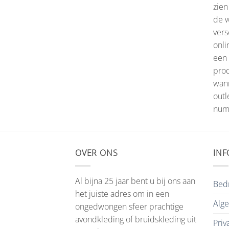
zien
de w
vers
onli
een 
prod
wann
outl
numm
OVER ONS
INF
Al bijna 25 jaar bent u bij ons aan
Bedr
het juiste adres om in een
Alg
ongedwongen sfeer prachtige
avondkleding of bruidskleding uit
Priv