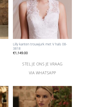
+
Lilly kanten trouwjurk met V hals 08-
3818
€
1,149.00
STEL JE ONS JE VRAAG
VIA WHATSAPP
n
Aan
ijst
verlanglijst
gen
toevoegen