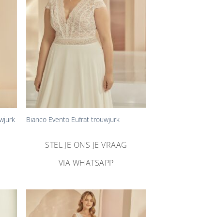
gen
toevoegen
+
wjurk
Bianco Evento Eufrat trouwjurk
STEL JE ONS JE VRAAG
VIA WHATSAPP
n
Aan