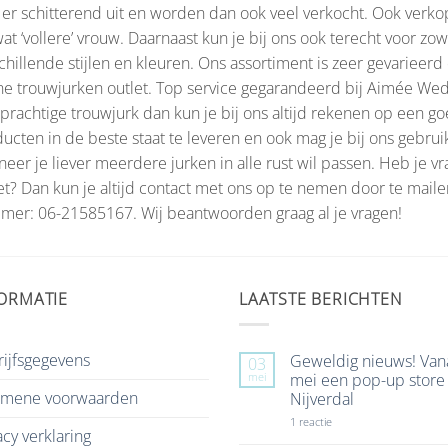
 er schitterend uit en worden dan ook veel verkocht. Ook verk
at ‘vollere’ vrouw. Daarnaast kun je bij ons ook terecht voor zow
chillende stijlen en kleuren. Ons assortiment is zeer gevarieer
ne trouwjurken outlet. Top service gegarandeerd bij Aimée Wedd
prachtige trouwjurk dan kun je bij ons altijd rekenen op een go
ucten in de beste staat te leveren en ook mag je bij ons gebru
eer je liever meerdere jurken in alle rust wil passen. Heb je 
et? Dan kun je altijd contact met ons op te nemen door te mail
er: 06-21585167. Wij beantwoorden graag al je vragen!
ORMATIE
LAATSTE BERICHTEN
ijfsgegevens
Geweldig nieuws! Van
03
mei
mei een pop-up store 
emene voorwaarden
Nijverdal
op
1 reactie
acy verklaring
Geweldig
nieuws!