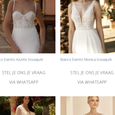
+
co Evento Azurite trouwjurk
Bianco Evento Monica trouwjurk
STEL JE ONS JE VRAAG
STEL JE ONS JE VRAAG
VIA WHATSAPP
VIA WHATSAPP
Aan
Aa
verlanglijst
verlangl