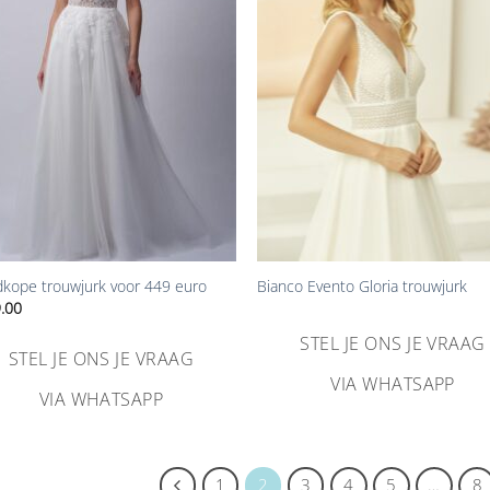
verlanglijst
verlangl
toevoegen
toevoe
+
kope trouwjurk voor 449 euro
Bianco Evento Gloria trouwjurk
.00
STEL JE ONS JE VRAAG
STEL JE ONS JE VRAAG
VIA WHATSAPP
VIA WHATSAPP
1
2
3
4
5
…
8