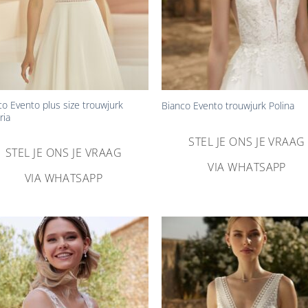
+
co Evento plus size trouwjurk
Bianco Evento trouwjurk Polina
ria
STEL JE ONS JE VRAAG
STEL JE ONS JE VRAAG
VIA WHATSAPP
VIA WHATSAPP
Aan
Aa
verlanglijst
verlangl
toevoegen
toevoe