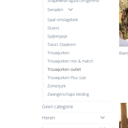
Shapewear/figuurcorrigerend
Sieraden
Sjaal omslagdoek
Sluiers
Spijkerjasje
+
Tiara's Diadeem
Trouwjurken
Bian
Trouwjurken mix & match
Trouwjurken outlet
Trouwjurken Plus size
Zomerjurk
Zwangerschaps kleding
Geen categorie
Heren