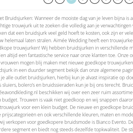
et Bruidsjurken: Wanneer de mooiste dag van je leven bijna is a
htige trouwjurk uit te zoeken die volledig aan je verwachtingen
en dat een bruidsjurk veel geld hoeft te kosten, ook zijn er ve
w helemaal laten stralen. Aimée Wedding heeft een trouwjurke
kope trouwjurken! Wij hebben bruidsjurken in verschillende m
en altijd een fantastische service naar onze klanten toe. Onze o
 vrouwen mogen blij maken met nieuwe goedkope trouwjurken. 
dsjurk in een duurder segment bekijk dan onze algemene pagi
 je alle outlet bruidsjurken, hierbij kun je alvast inspiratie o
s sluiers, bolero’s en bruidssieraden kun je bij ons terecht. Br
eavondkleding.nl beschikken wij over een zeer ruim assortime
n budget. Trouwen is vaak niet goedkoop en wij snappen daaro
trouwjurk voor een klein budget. De nieuwe en goedkope bruids
 prijscategorieën en ook verschillende kleuren, maten en mod
wij verkopen voor goedkopere bruidsmode is Bianco Evento. Dez
dere segment en biedt nog steeds dezelfde topkwaliteit. De sti