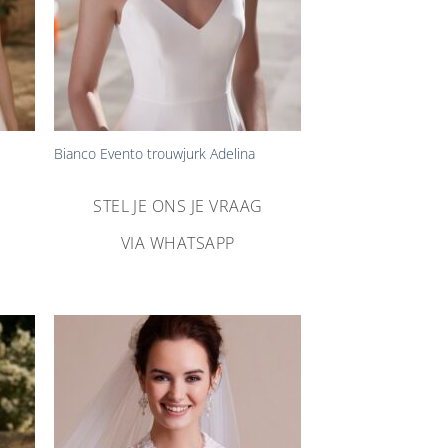
+
Bianco Evento trouwjurk Adelina
STEL JE ONS JE VRAAG
VIA WHATSAPP
n
Aan
ijst
verlanglijst
gen
toevoegen