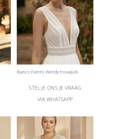
+
Bianco Evento Wendy trouwjurk
STEL JE ONS JE VRAAG
VIA WHATSAPP
n
Aan
ijst
verlanglijst