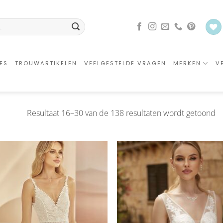
ES
TROUWARTIKELEN
VEELGESTELDE VRAGEN
MERKEN
V
G
Resultaat 16–30 van de 138 resultaten wordt getoond
o
ni
Aan
Aa
verlanglijst
verlangl
toevoegen
toevoe