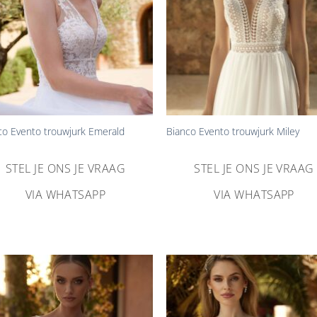
+
co Evento trouwjurk Emerald
Bianco Evento trouwjurk Miley
STEL JE ONS JE VRAAG
STEL JE ONS JE VRAAG
VIA WHATSAPP
VIA WHATSAPP
Aan
Aa
verlanglijst
verlangl
toevoegen
toevoe