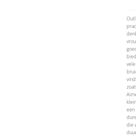
Outl
prac
denk
vrou
goed
bied
vele
brui
vind
zoal
Aimé
klei
een 
dure
die 
duur