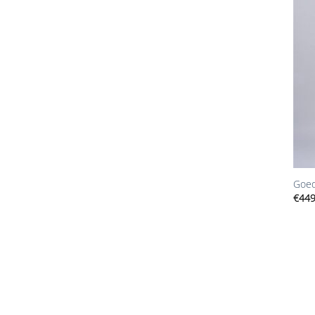
+
Goed
€
449