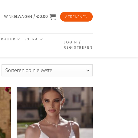
WINKELWAGEN /
€
0.00
AFREKENEN
ERHUUR
EXTRA
LOGIN /
REGISTREREN
esorteerd
p
euwste
n
Aan
ijst
verlanglijst
gen
toevoegen