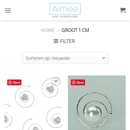
Ga
naar
inhoud
HOME
»
GROOT 1 CM
FILTER
Save
Save
Aan
Aan
verlanglijst
verlanglijst
toevoegen
toevoegen