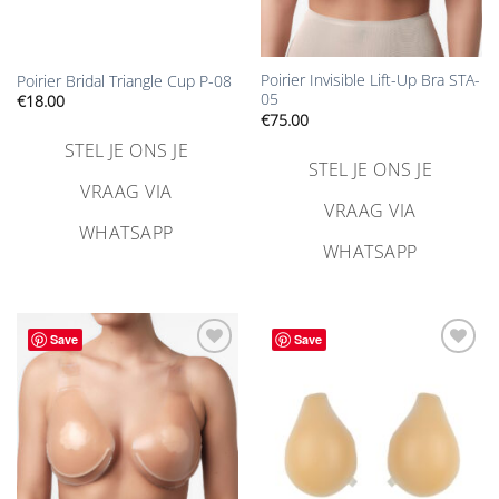
Poirier Invisible Lift-Up Bra STA-
Poirier Bridal Triangle Cup P-08
05
€
18.00
€
75.00
STEL JE ONS JE
STEL JE ONS JE
VRAAG VIA
VRAAG VIA
WHATSAPP
WHATSAPP
Save
Save
Aan
Aan
verlanglijst
verlanglijst
toevoegen
toevoegen