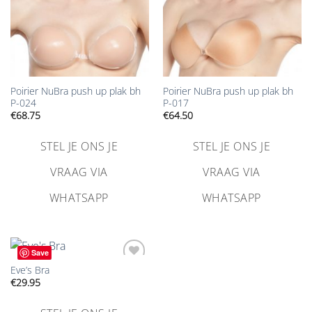
Poirier NuBra push up plak bh
Poirier NuBra push up plak bh
P-024
P-017
€
68.75
€
64.50
STEL JE ONS JE
STEL JE ONS JE
VRAAG VIA
VRAAG VIA
WHATSAPP
WHATSAPP
Save
Eve’s Bra
Aan
verlanglijst
€
29.95
toevoegen