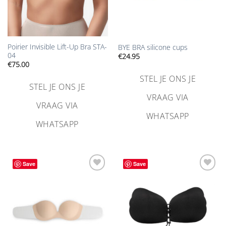
Poirier Invisible Lift-Up Bra STA-
BYE BRA silicone cups
04
€
24.95
€
75.00
STEL JE ONS JE
STEL JE ONS JE
VRAAG VIA
VRAAG VIA
WHATSAPP
WHATSAPP
Save
Save
Aan
Aan
verlanglijst
verlanglijst
toevoegen
toevoegen