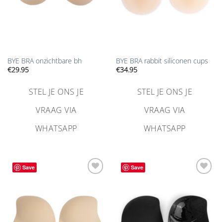
BYE BRA onzichtbare bh
BYE BRA rabbit siliconen cups
€
29.95
€
34.95
STEL JE ONS JE
STEL JE ONS JE
VRAAG VIA
VRAAG VIA
WHATSAPP
WHATSAPP
Save
Save
Aan
Aan
verlanglijst
verlanglijst
toevoegen
toevoegen