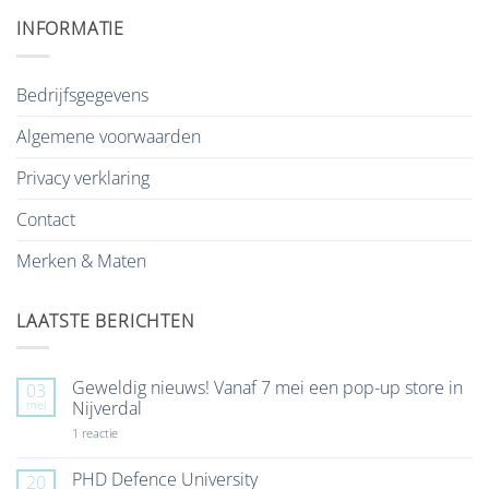
INFORMATIE
Bedrijfsgegevens
Algemene voorwaarden
Privacy verklaring
Contact
Merken & Maten
LAATSTE BERICHTEN
Geweldig nieuws! Vanaf 7 mei een pop-up store in
03
mei
Nijverdal
op
1 reactie
Geweldig
nieuws!
Vanaf
PHD Defence University
20
7