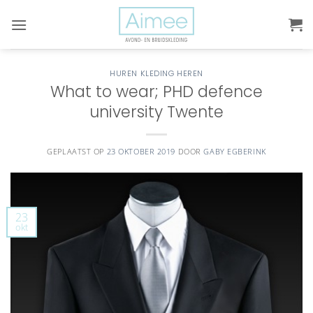
Ga
naar
inhoud
HUREN KLEDING HEREN
What to wear; PHD defence
university Twente
GEPLAATST OP
23 OKTOBER 2019
DOOR
GABY EGBERINK
23
okt