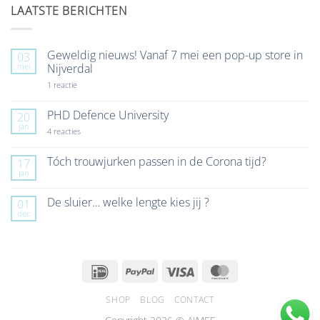
LAATSTE BERICHTEN
Geweldig nieuws! Vanaf 7 mei een pop-up store in
03
mei
Nijverdal
op
1 reactie
Geweldig
nieuws!
Vanaf
PHD Defence University
20
7
jan
mei
op
4 reacties
een
PHD
pop-
Defence
up
University
Tóch trouwjurken passen in de Corona tijd?
17
store
jan
Geen
in
reacties
Nijverdal
op
De sluier… welke lengte kies jij ?
01
Tóch
dec
trouwjurken
Geen
passen
reacties
in
op
de
De
Corona
sluier…
tijd?
welke
IDeal
PayPal
Visa
MasterCard
lengte
kies
jij
SHOP
BLOG
CONTACT
?