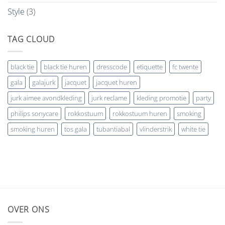
Style
(3)
TAG CLOUD
black tie
black tie huren
dresscode
etiquette
fc twente
gala
galajurk
jacquet
jacquet huren
jurk aimee avondkleding
jurk reclame
kleding promotie
party
philips sonycare
rokkostuum
rokkostuum huren
smoking
smoking huren
tos gala
tubantiabal
vlinderstrik
white tie
OVER ONS